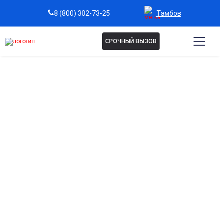
Тамбов
8 (800) 302-73-25
СРОЧНЫЙ ВЫЗОВ
Капельница Аспаркам в
Тамбове
Поддержка сердечно-сосудистой системы
Эффективно нормализует работу сердца, снижает риск
аритмий и улучшает ритм сердца.
Восстановление электролитного баланса
организма
Способствует нормализации уровня калия и магния для
правильной работы мышц и нервной системы.
Снижение мышечной слабости и судорог
Помогает быстро устранить спазмы и повышенную
утомляемость мышц.
Профилактика осложнений при нагрузках и