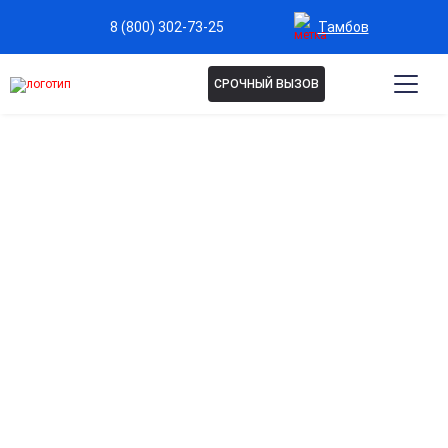
Тамбов
8 (800) 302-73-25
СРОЧНЫЙ ВЫЗОВ
КОДИРОВАНИЕ
НАЛТРЕКСОН В ТАМБОВЕ
Кодирование налтрексон — современный метод
лечения алкогольной зависимости, снижающий тягу
к спиртному и блокирующий чувство эйфории от
алкоголя. Процедура проводится под контролем
врача, безопасно и анонимно. Запишитесь на
консультацию и начните путь к трезвой жизни уже
сегодня.