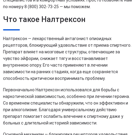
специалистов и в комфортных условиях. Просто позвоните нам
по номеру 8 (800) 302-73-25 — мы поможем.
Что такое Налтрексон
Налтрексон — лекарственный антагонист опиоидных
рецепторов, блокирующий удовольствие от приема спиртного.
Препарат влияет на мозговые структуры, отвечающие за
чувство эйфории, снижает тягу и восстанавливает
внутреннюю опору. Его часто применяют в лечении
зависимости на ранних стадиях, когда еще сохраняется
способность критически воспринимать проблему.
Первоначально Налтрексон использовался для борьбы с
наркотической зависимостью, особенно при лечении героина.
Со временем специалисты обнаружили, что он эффективен и
при алкоголизме. Благодаря универсальному действию
препарат помогает ослабить влечение к спиртному даже у
больных с длительной историей зависимости.
Основной механизм — блокировка рецепторов удовольствия.