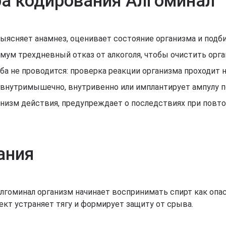
ра кодирования Алгоминал
выясняет анамнез, оценивает состояние организма и подб
ум трехдневный отказ от алкоголя, чтобы очистить орга
оба не проводится: проверка реакции организма проходит 
л внутримышечно, внутривенно или имплантирует ампулу 
анизм действия, предупреждает о последствиях при повт
ания
лгоминал организм начинает воспринимать спирт как опа
кт устраняет тягу и формирует защиту от срыва.