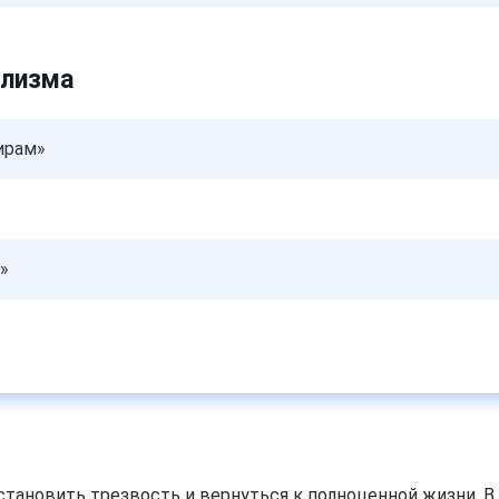
олизма
ирам»
»
тановить трезвость и вернуться к полноценной жизни. В