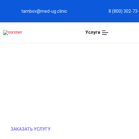
tambov@med-ug.clinic
8 (800) 302-73
Услуги
КОДИРОВАНИЕ АЛГОМИН
В нашей клинике мы предлагаем эффективное к
алкоголизма. Процесс проходит безопасно и ко
помогут вам избавиться от зависимости и верну
завтра, сделайте первый шаг к свободе уже сего
ЗАКАЗАТЬ УСЛУГУ