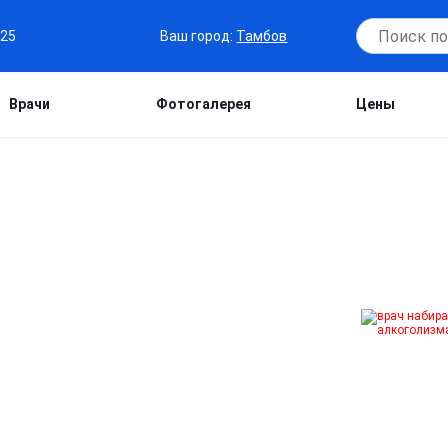
Ваш город:
Тамбов
-25
Врачи
Фотогалерея
Цены
АЛ В ТАМБОВЕ
одирование алгоминалом от
мфортно, а наши опытные специалисты
ть радость жизни. Не откладывайте на
дня!