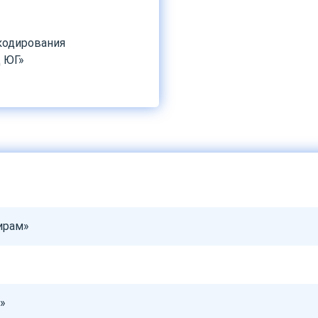
кодирования
 ЮГ»
ирам»
»