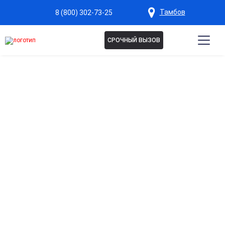
Тамбов
8 (800) 302-73-25
СРОЧНЫЙ ВЫЗОВ
Капельница для печени в
Тамбове
Эффективная детоксикация организма
Помогает выводить токсины и продукты распада, снижая
нагрузку на печень и ускоряя восстановление её функций.
Поддержка работы печени при заболеваниях
Способствует улучшению метаболизма и восстановлению
клеток печени при гепатите, жировой дистрофии и
алкогольной нагрузке.
Укрепление иммунной системы
Активные вещества стимулируют защитные функции
организма, защищая печень от дальнейшего повреждения.
Снижение усталости и улучшение самочувствия