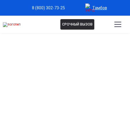
Тамбов
8 (800) 302-73-25
СРОЧНЫЙ ВЫЗОВ
Капельница Кавинтон в
Тамбове
Улучшение мозгового кровообращения
Стимулирует циркуляцию крови в сосудах головного
мозга, повышая концентрацию и внимание.
Снятие головной боли и головокружения
Помогает уменьшить симптомы недостаточного
кровоснабжения мозга, облегчая дискомфорт.
Повышение когнитивных функций
Способствует улучшению памяти, мышления и общей
умственной активности.
Поддержка при хронической усталости и стрессах
Помогает восстановить энергию и повысить