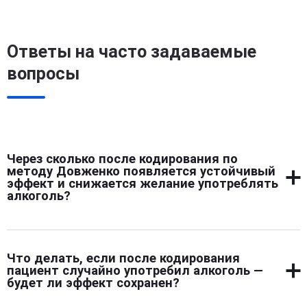
Ответы на часто задаваемые
вопросы
Через сколько после кодирования по
методу Довженко появляется устойчивый
эффект и снижается желание употреблять
алкоголь?
Устойчивый эффект формируется сразу после
завершения сеанса, но его глубина усиливается в
Что делать, если после кодирования
течение нескольких дней. В это время внутренние
пациент случайно употребил алкоголь —
установки начинают активно работать, и тяга к
будет ли эффект сохранен?
алкоголю постепенно уходит. Желание выпить