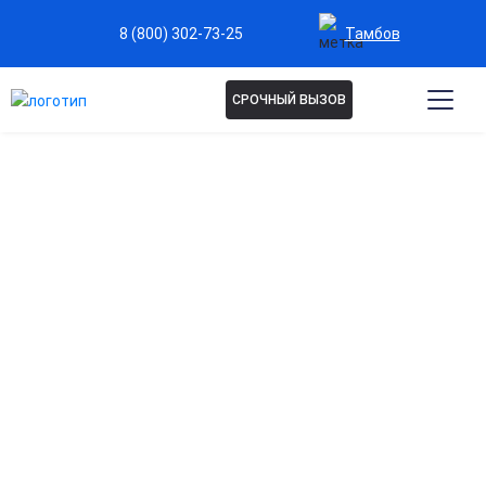
Тамбов
8 (800) 302-73-25
СРОЧНЫЙ ВЫЗОВ
КОДИРОВАНИЕ ДОВЖЕНКО
В ТАМБОВЕ
Кодирование методом Довженко — это мягкий, но
сильный психотерапевтический подход. Без
медикаментов, только гипноз и внушение для
формирования стойкого отвращения к алкоголю.
Эффективно для тех, кто ищет немедикаментозное
решение. Узнайте о возможностях этого метода!