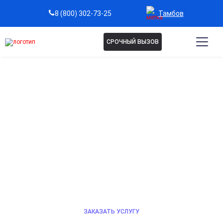
Тамбов
8 (800) 302-73-25
СРОЧНЫЙ ВЫЗОВ
ЛЕЧЕНИЕ ОТ СОЛЕВОЙ
ЗАВИСИМОСТИ В ТАМБОВЕ
Лечение зависимости от соли под контролем
опытных врачей. Мы мягко снимаем ломку,
восстанавливаем психику и здоровье, снижаем тягу.
Индивидуальный подход и постоянная поддержка
помогают безопасно вернуться к нормальной жизни.
ЗАКАЗАТЬ УСЛУГУ