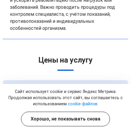
и ускорить реабилитацию после нагрузок или
заболеваний. Важно проводить процедуры под
контролем специалиста, с учётом показаний,
противопоказаний и индивидуальных
особенностей организма.
Цены на услугу
Капельница с пептидами
Сайт использует cookie и сервис Яндекс Метрика.
Продолжая использовать этот сайт, вы соглашаетесь с
Капельница с пептидами
использованием
cookie-файлов.
1 процедура
Стоимость:
от 2 890 ₽
Хорошо, не показывать снова
Записаться