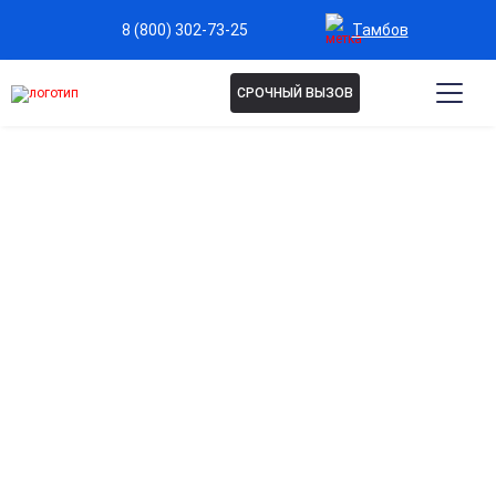
Тамбов
8 (800) 302-73-25
СРОЧНЫЙ ВЫЗОВ
Пептидные капельницы в
Тамбове
Омолаживающий эффект
Поддержка процессов обновления на клеточном уровне,
усиление выработки энергии и повышение
сопротивляемости тканей к неблагоприятным
воздействиям.
Энергетический ресурс
Уменьшение чувства постоянной усталости, улучшение
концентрации, памяти и умственной работоспособности.
Антистресс-поддержка
Снижение проявлений эмоционального переутомления,
помощь при выгорании и длительном нервном напряжении.