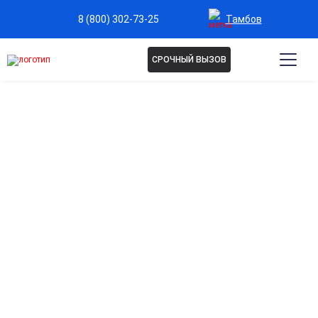
Тамбов
8 (800) 302-73-25
СРОЧНЫЙ ВЫЗОВ
Капельница от отеков в
Тамбове
Эффективное устранение избыточной жидкости в
организме
Помогает быстро снять отеки и улучшить самочувствие.
Снижение нагрузки на сердце и сосуды
Способствует нормализации кровообращения и
поддержке работы сердечно-сосудистой системы.
Быстрое облегчение дискомфорта в ногах, руках и
лице
Помогает уменьшить тяжесть, распухание и чувство
усталости.