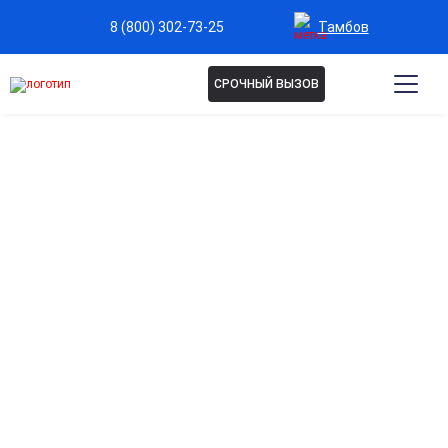
Тамбов
8 (800) 302-73-25
СРОЧНЫЙ ВЫЗОВ
Капельница для
иммунитета в Тамбове
Укрепление защитных сил организма
Комплекс витаминов, микроэлементов и аминокислот
помогает повысить сопротивляемость к вирусам и
инфекциям.
Восстановление после болезней и нагрузок
Ускоряет реабилитацию после простуд, гриппа, операций,
хронической усталости и стрессов.
Комплексное питание клеток
Восполняет дефицит жизненно важных веществ, улучшает
работу иммунной системы и обмен веществ.
Поддержка в сезон простуд и эпидемий