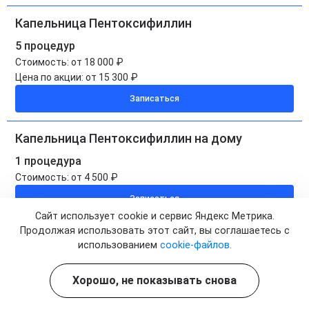
Капельница Пентоксифиллин
5 процедур
Стоимость:
от 18 000 ₽
Цена по акции:
от 15 300 ₽
Записаться
Капельница Пентоксифиллин на дому
1 процедура
Стоимость:
от 4 500 ₽
Записаться
Сайт использует cookie и сервис Яндекс Метрика.
Продолжая использовать этот сайт, вы соглашаетесь с
Капельница Пентоксифиллин на дому
использованием
cookie-файлов.
5 процедур
Стоимость:
от 22 500 ₽
Хорошо, не показывать снова
Цена по акции:
от 19 100 ₽