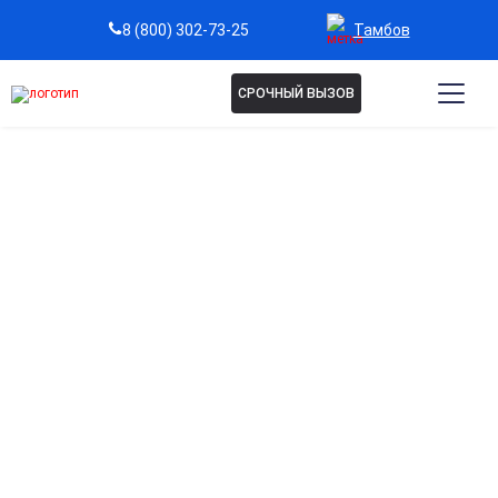
Тамбов
8 (800) 302-73-25
СРОЧНЫЙ ВЫЗОВ
Капельница
Пентоксифиллин в Тамбове
Улучшение кровообращения
Способствует разжижению крови и улучшению
микроциркуляции, повышая снабжение органов
кислородом.
Поддержка сердечно-сосудистой системы
Снижает нагрузку на сердце и предотвращает осложнения
при нарушениях сосудов.
Снятие симптомов усталости и слабости
Помогает организму быстрее восстанавливаться после
перенапряжения или заболеваний.
Защита тканей и органов