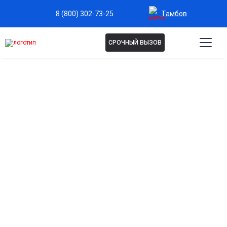
Тамбов
8 (800) 302-73-25
СРОЧНЫЙ ВЫЗОВ
Капельница Глюкоза в
Тамбове
Мгновенное восстановление энергии
Быстро восполняет запасы энергии и устраняет слабость
после нагрузок или болезней.
Поддержка обмена веществ
Помогает нормализовать работу всех систем организма,
улучшая метаболизм и доставку питательных веществ.
Улучшение работы мозга и концентрации
Стимулирует когнитивные функции, помогает
восстановить внимание и память.
Снижение усталости и восстановление сил
Помогает преодолеть переутомление и быстро