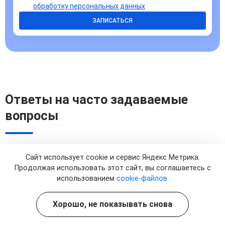
обработку персональных данных
ЗАПИСАТЬСЯ
Ответы на часто задаваемые
вопросы
Сайт использует cookie и сервис Яндекс Метрика.
Продолжая использовать этот сайт, вы соглашаетесь с
Зачем вводят глюкозу капельно, если ее
использованием
cookie-файлов.
можно получить с пищей?
Хорошо, не показывать снова
Капельное введение глюкозы необходимо, когда
организм испытывает острый дефицит энергии, а