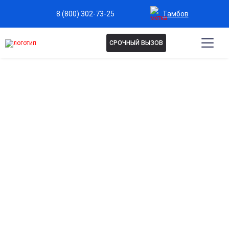
Тамбов
8 (800) 302-73-25
СРОЧНЫЙ ВЫЗОВ
Капельница Гинипрал в
Тамбове
Надежная поддержка при угрозе
преждевременных родов
Помогает снизить тонус матки и предотвратить
преждевременные сокращения.
Эффективное расслабление матки и снижение
риска осложнений
Способствует мягкому и безопасному воздействию на
мышцы матки.
Контроль и стабилизация состояния под
наблюдением специалистов