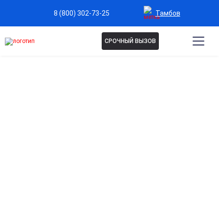
Тамбов
8 (800) 302-73-25
СРОЧНЫЙ ВЫЗОВ
Капельница для похудения
в Тамбове
Ускорение обмена веществ
Стимулирует процессы метаболизма, помогая организму
эффективнее сжигать калории и жир.
Детоксикация и очищение организма
Выводит токсины, продукты распада и лишнюю жидкость,
улучшая самочувствие и снижая отёки.
Поддержка работы печени и почек
Обеспечивает мягкое восстановление органов,
отвечающих за переработку жиров и токсинов.
Снижение усталости и повышение энергии
Помогает быстро восстановить силы после диет или