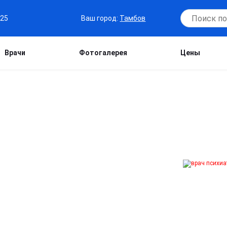
Ваш город:
Тамбов
-25
Врачи
Фотогалерея
Цены
ТРА В ТАМБОВЕ
нии психических и эмоциональных
гой, депрессией, нарушениями сна,
. Приём проходит конфиденциально, с
дивидуального плана терапии.