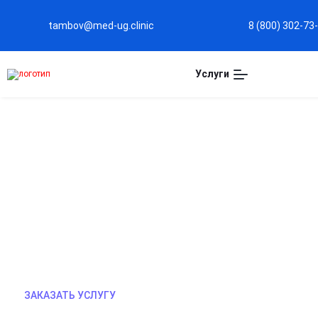
tambov@med-ug.clinic
8 (800) 302-73
Услуги
КОНСУЛЬТАЦИЯ ПСИХИА
Профессиональная помощь в диагностике и лече
расстройств. Врач поможет разобраться с трево
стрессом, зависимостями и другими проблемами
вниманием к состоянию пациента и подбором ин
ЗАКАЗАТЬ УСЛУГУ