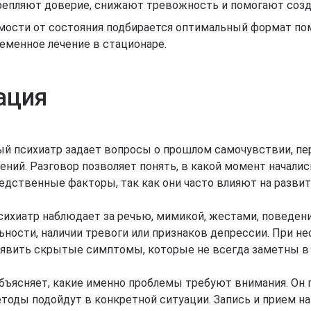
репляют доверие, снижают тревожность и помогают созд
мости от состояния подбирается оптимальный формат пом
еменное лечение в стационаре.
ация
ый психиатр задает вопросы о прошлом самочувствии, пер
ний. Разговор позволяет понять, в какой момент началис
ледственные факторы, так как они часто влияют на развит
сихиатр наблюдает за речью, мимикой, жестами, поведени
ности, наличии тревоги или признаков депрессии. При 
явить скрытые симптомы, которые не всегда заметны в 
бъясняет, какие именно проблемы требуют внимания. Он п
методы подойдут в конкретной ситуации. Запись и прием 