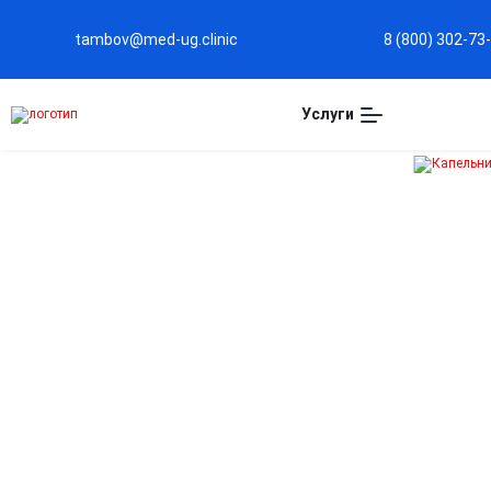
tambov@med-ug.clinic
8 (800) 302-73
Услуги
Капельница при
отравлении в Тамбов
Быстрое выведение токсинов из организма
Ускоряет очищение крови, устраняя продукты
интоксикации и снижая нагрузку на печень и почки.
Стабилизация состояния и жизненных
показателей
Помогает нормализовать давление, пульс и
электролитный баланс после отравления.