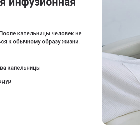
ая инфузионная
 После капельницы человек не
ся к обычному образу жизни.
ава капельницы
едур