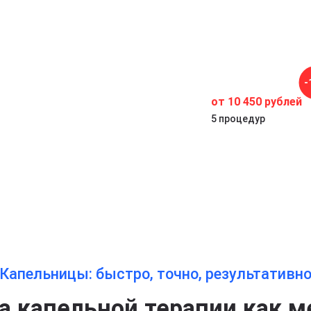
у
-
от 10 450 рублей
5 процедур
Капельницы: быстро, точно, результативн
 капельной терапии как м