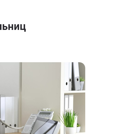
льниц