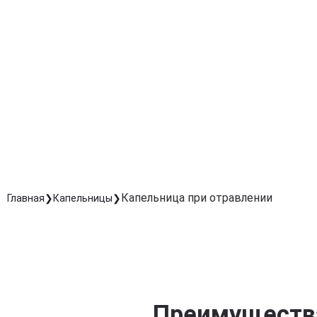
Устранение тошноты, слабости и головной боли
Эффективно снимает неприятные симптомы
интоксикации и ускоряет восстановление.
Поддержка работы внутренних органов
Защищает печень, почки и сердце, помогая организм
быстрее восстановиться.
Безопасное и контролируемое лечение
Проводится под наблюдением специалиста,
обеспечивая точную дозировку и комфорт для
пациента.
Капельница при отравлении
Главная
Капельницы
Преимущества