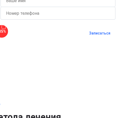
Согласен с
политикой о
15%
конфиденциальности
и на
обработку
Записаться
персональных данных
Длительность процедуры — 60 минут
о
етода лечения