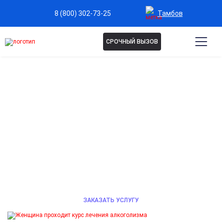
Тамбов
8 (800) 302-73-25
СРОЧНЫЙ ВЫЗОВ
ЛЕЧЕНИЕ ЖЕНСКОГО
АЛКОГОЛИЗМА В ТАМБОВЕ
Эффективное лечение алкогольной зависимости у
женщин, нормализация физического и психического
состояния. Опятные наркологи частной клиники,
индивидуальный подбор терапии. Звоните 24/7.
ЗАКАЗАТЬ УСЛУГУ