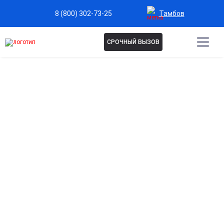
Тамбов
8 (800) 302-73-25
СРОЧНЫЙ ВЫЗОВ
ЛЕЧЕНИЕ ЗАВИСИМОСТИ ОТ
ЛСД В ТАМБОВЕ
Лечение зависимости от ЛСД в нашей клинике — это
комплексная медицинская и психологическая
помощь. Специалисты работают с психической
зависимостью, последствиями употребления и
тревожными состояниями. Программа подбирается
индивидуально и направлена на восстановление
психики и предотвращение рецидивов.