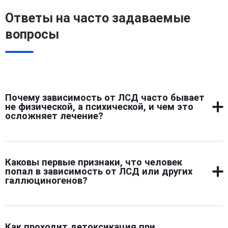
Ответы на часто задаваемые
вопросы
Почему зависимость от ЛСД часто бывает
не физической, а психической, и чем это
осложняет лечение?
ЛСД не вызывает физической тяги в привычном
смысле, но формирует стойкую психологическую
Каковы первые признаки, что человек
зависимость. Человек стремится повторить
попал в зависимость от ЛСД или других
галлюциногенный опыт ради «расширения сознания».
галлюциногенов?
Это нарушает мышление, искажает восприятие себя и
мира. Отсутствие абстиненции мешает осознать
Появляются резкие перепады настроения,
проблему. Лечение усложняется необходимостью
тревожность, нарушения сна и аппетита. Человек
глубокой психотерапевтической работы с личностью.
Как проходит детоксикация при