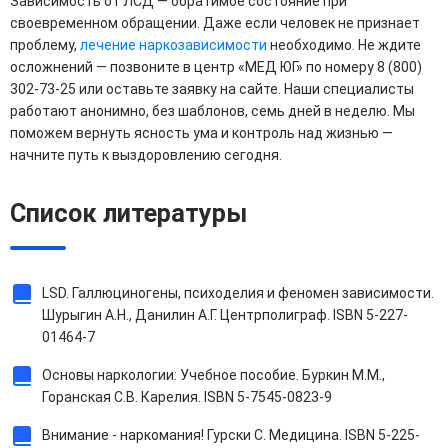
Зависимость от ЛСД — обратимое состояние при
своевременном обращении. Даже если человек не признает
проблему,
лечение наркозависимости
необходимо. Не ждите
осложнений — позвоните в центр «МЕД ЮГ» по номеру 8 (800)
302-73-25 или оставьте заявку на сайте. Наши специалисты
работают анонимно, без шаблонов, семь дней в неделю. Мы
поможем вернуть ясность ума и контроль над жизнью —
начните путь к выздоровлению сегодня.
Список литературы
LSD. Галлюциногены, психоделия и феномен зависимости.
Шурыгин А.Н., Данилин А.Г. Центрполиграф. ISBN 5-227-
01464-7
Основы наркологии: Учебное пособие. Буркин М.М.,
Горанская С.В. Карелия. ISBN 5-7545-0823-9
Внимание - наркомания! Гурски С. Медицина. ISBN 5-225-