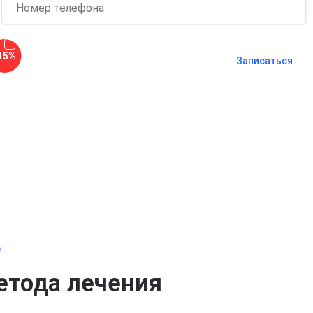
Согласен с
политикой о
15%
конфиденциальности
и на
обработку
Записаться
персональных данных
Длительность процедуры — 60 минут
о
етода лечения