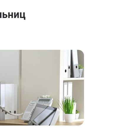
льниц