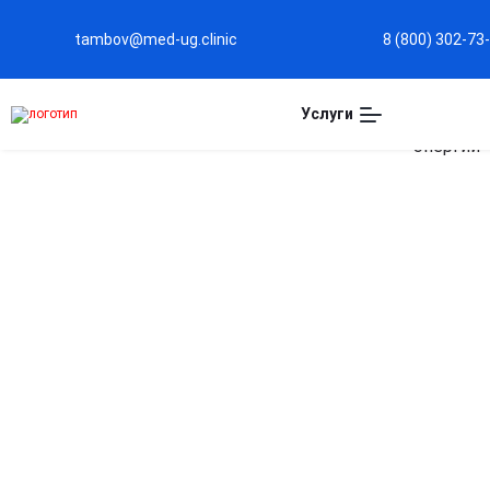
tambov@med-ug.clinic
8 (800) 302-73
Услуги
Капельница Лаеннек 
Тамбове
Глубокое восстановление организма
Способствует улучшению обменных процессов и
повышению жизненного тонуса.
Антиоксидантная защита и омоложение
Помогает бороться со свободными радикалами,
улучшая состояние кожи, волос и ногтей.
Поддержка иммунной системы