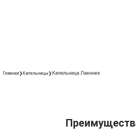
Укрепляет защитные функции организма и повышает
сопротивляемость стрессам.
Снятие усталости и восстановление энергии
Ускоряет восстановление после перегрузок, стрессо
и хронической усталости.
Улучшение функции внутренних органов
Способствуют нормализации работы печени, почек и
сердца, поддерживая общее здоровье.
Капельница Лаеннек
Главная
Капельницы
Преимущества