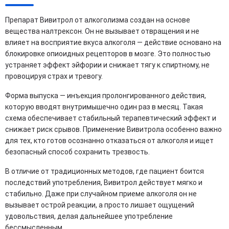
Препарат Вивитрол от алкоголизма создан на основе
вещества налтрексон. Он не вызывает отвращения и не
влияет на восприятие вкуса алкоголя — действие основано на
блокировке опиоидных рецепторов в мозге. Это полностью
устраняет эффект эйфории и снижает тягу к спиртному, не
провоцируя страх и тревогу.
Форма выпуска — инъекция пролонгированного действия,
которую вводят внутримышечно один раз в месяц. Такая
схема обеспечивает стабильный терапевтический эффект и
снижает риск срывов. Применение Вивитрола особенно важно
для тех, кто готов осознанно отказаться от алкоголя и ищет
безопасный способ сохранить трезвость.
В отличие от традиционных методов, где пациент боится
последствий употребления, Вивитрол действует мягко и
стабильно. Даже при случайном приеме алкоголя он не
вызывает острой реакции, а просто лишает ощущений
удовольствия, делая дальнейшее употребление
бессмысленным.