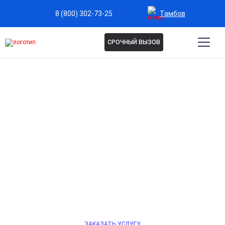
Тамбов
8 (800) 302-73-25
СРОЧНЫЙ ВЫЗОВ
КОДИРОВАНИЕ ВИВИТРОЛ
В ТАМБОВЕ
Доверьтесь специалистам — кодирование Вивитрол
проходит мягко и безопасно, врач оценивает
состояние, подбирает подходящую дозу препарата и
поддерживает на каждом этапе, помогая снизить
желание пить и восстановить привычки трезвой
жизни.
ЗАКАЗАТЬ УСЛУГУ