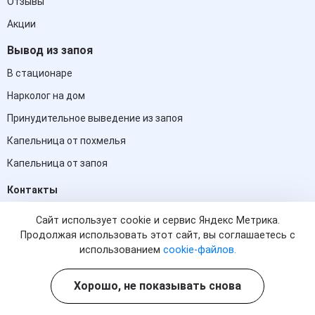
Отзывы
Акции
Вывод из запоя
В стационаре
Нарколог на дом
Принудительное выведение из запоя
Капельница от похмелья
Капельница от запоя
Контакты
8 (800) 302-73-25
Сайт использует cookie и сервис Яндекс Метрика.
(информационная служба)
Продолжая использовать этот сайт, вы соглашаетесь с
использованием
cookie-файлов.
Тамбов, Моршанское шоссе, 14
Хорошо, не показывать снова
tambov@med-ug.clinic
Круглосуточно, без выходных