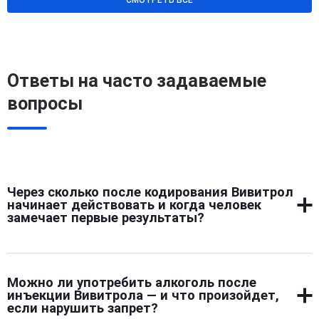
Ответы на часто задаваемые
вопросы
Через сколько после кодирования Вивитрол
начинает действовать и когда человек
замечает первые результаты?
Препарат начинает блокировать рецепторы уже через
2–3 часа после введения. Первые заметные изменения
Можно ли употребить алкоголь после
человек обычно ощущает в течение первых суток: тяга
инъекции Вивитрола — и что произойдет,
к алкоголю становится слабее, пропадает навязчивое
если нарушить запрет?