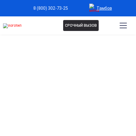
Тамбов
8 (800) 302-73-25
СРОЧНЫЙ ВЫЗОВ
Капельница Берлитион в
Тамбове
Эффективная защита и восстановление нервной
системы
Улучшает работу нервных клеток, поддерживает
когнитивные функции и снижает симптомы нейропатий.
Укрепление сердечно-сосудистой системы
Способствует улучшению кровообращения и снижению
нагрузки на сердце и сосуды.
Антиоксидантная поддержка организма
Защищает клетки от повреждений свободными
радикалами и замедляет процессы старения.
Быстрое восстановление после стресса и