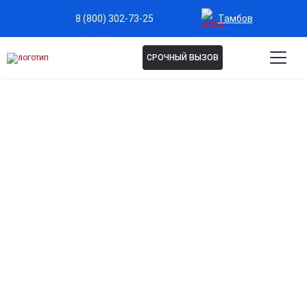
Тамбов
8 (800) 302-73-25
СРОЧНЫЙ ВЫЗОВ
Капельница Магний в
Тамбове
Нормализация работы сердечно-сосудистой
системы
Помогает снизить аритмию, укрепляет сердце и
стабилизирует давление.
Снижение мышечных спазмов и судорог
Облегчает состояние при перенапряжении, усталости и
физическом стрессе.
Поддержка нервной системы
Уменьшает раздражительность, тревожность и
способствует расслаблению после стрессовых ситуаций.
Улучшение энергетического обмена