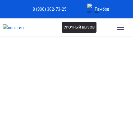
Тамбов
8 (800) 302-73-25
СРОЧНЫЙ ВЫЗОВ
КОДИРОВАНИЕ ДВОЙНОЙ
БЛОК В ТАМБОВЕ
Кодирование двойной блок — усиленный метод
лечения алкогольной зависимости, сочетающий два
способа воздействия для максимального
результата. Формирует стойкую защиту от срывов и
снижает тягу к спиртному. Процедура проводится
анонимно и под контролем врача. Запишитесь на
консультацию.