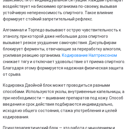
зависимости от индивидуальной ситуации. Каждый препарат
воздействует на биохимию организма по-своему, вызывая
устойчивую непереносимость спиртного. Такое влияние
формирует стойкий запретительный рефлекс.
Алгоминал и Торпедо вызывают острую чувствительность к
этанолу, при которой даже небольшая доза спиртного
вызывает резкое ухудшение самочувствия. Дисульфирам
блокирует ферменты, отвечающие за переработку алкоголя,
усиливая реакцию организма.
Кодирование Налтрексоном
снижает тягу и отключает удовольствие от приема спиртного.
Благодаря этому формируется надежная физическая защита
от срыва.
Кодировка Двойной блок может проводиться разными
способами. Используются уколы, внутривенные капельницы, а
при необходимости — вшивание препаратов под кожу. Способ
введения и срок действия подбираются индивидуально,
исходя из общего состояния, стажа употребления и целей
кодирования.
Психотерапевтический блок — это работа с мышлением и