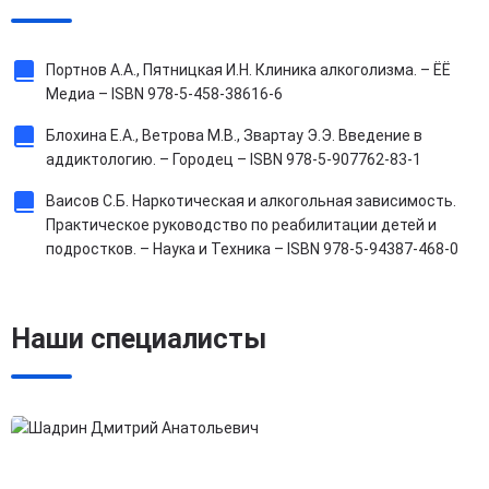
Портнов А.А., Пятницкая И.Н. Клиника алкоголизма. – ЁЁ
Медиа – ISBN 978-5-458-38616-6
Блохина Е.А., Ветрова М.В., Звартау Э.Э. Введение в
аддиктологию. – Городец – ISBN 978-5-907762-83-1
Ваисов С.Б. Наркотическая и алкогольная зависимость.
Практическое руководство по реабилитации детей и
подростков. – Наука и Техника – ISBN 978-5-94387-468-0
Наши специалисты