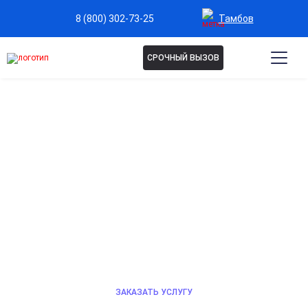
Тамбов
8 (800) 302-73-25
СРОЧНЫЙ ВЫЗОВ
ВШИВАНИЕ АМПУЛЫ В
ТАМБОВЕ
Эффективное лечение алкоголизма с помощью
вживления ампулы. Процедура проводится под
контролем специалистов, обеспечивает устойчивый
результат, помогает снизить тягу к спиртному и
возвращает свободу и качество жизни.
ЗАКАЗАТЬ УСЛУГУ