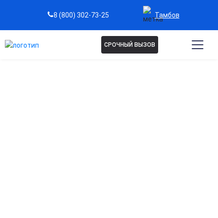
Тамбов
8 (800) 302-73-25
СРОЧНЫЙ ВЫЗОВ
Капельница Феринжект в
Тамбове
Быстрое восполнение железа в организме
Помогает устранить дефицит железа значительно
быстрее, чем таблетки.
Эффективное лечение анемии
Повышает уровень гемоглобина и улучшает снабжение
тканей кислородом.
Восстановление сил и энергии
После процедуры проходит хроническая усталость,
слабость и сонливость.
Щадящее воздействие на желудок