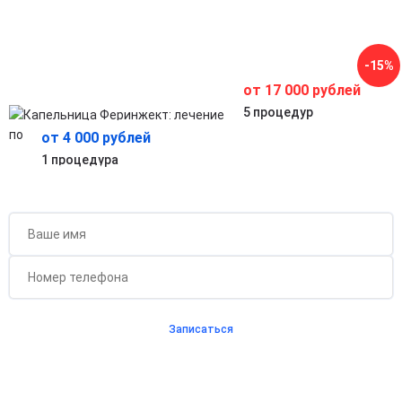
В отличие от таблеток железа, Феринжект не вызывает
раздражения желудочно-кишечного тракта.
Длительный эффект
Одна капельница обеспечивает запас железа в организме
-15%
на несколько месяцев.
от 17 000 рублей
5 процедур
от 4 000 рублей
1 процедура
Бесплатная консультация для новых клиентов
при проведении процедуры
Записаться
Согласен с
политикой о конфиденциальности
и на
обработку персональных данных
Длительность процедуры — 60 минут