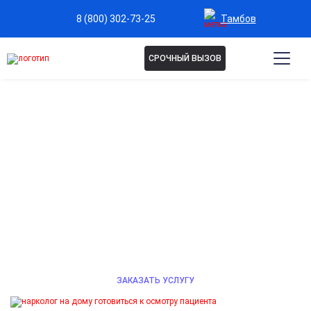
Тамбов
8 (800) 302-73-25
СРОЧНЫЙ ВЫЗОВ
НАРКОЛОГ НА ДОМ В
ТАМБОВЕ
Анонимная помощь опытного нарколога на дому при
проблемах с алкоголем или наркотиками.
Детоксикация, стабилизация состояния, вывод из
запоя. Звоните 24/7.
ЗАКАЗАТЬ УСЛУГУ