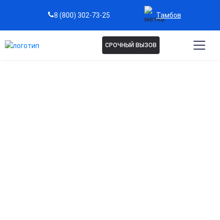
Тамбов
8 (800) 302-73-25
СРОЧНЫЙ ВЫЗОВ
Капельница от алкоголя в
Тамбове
Быстрое снятие интоксикации
Эффективно выводит алкоголь из организма и уменьшает
симптомы похмелья.
Восстановление жизненных сил
Капельница восполняет потерю жидкости, витаминов и
минералов, возвращая бодрость и ясность мышления.
Поддержка работы печени и почек
Помогает органам детоксикации быстрее справляться с
последствиями алкоголя.
Снижение риска осложнений