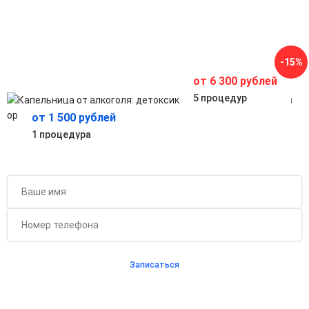
Уменьшает нагрузку на сердце и сосуды, предотвращая
головные боли, тошноту и слабость.
Безопасное восстановление на дому
Возможность получения процедуры в комфортных
условиях с квалифицированным медицинским
-15%
наблюдением.
от 6 300 рублей
5 процедур
от 1 500 рублей
1 процедура
Бесплатная консультация для новых клиентов
при проведении процедуры
Записаться
Согласен с
политикой о конфиденциальности
и на
обработку персональных данных