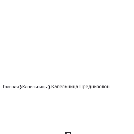
аутоиммунные процессы.
Снижение отеков и болевого синдрома
Облегчает симптомы при травмах, воспалениях
суставов и мягких тканей.
Быстрое действие при обострениях заболеваний
Назначается для быстрой стабилизации состояния п
острых заболеваниях.
Комфортное введение внутривенно
Обеспечивает мгновенное всасывание и
максимальную эффективность препарата.
Капельница Преднизолон
Главная
Капельницы