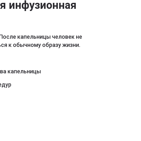
ая инфузионная
 После капельницы человек не
ся к обычному образу жизни.
ава капельницы
едур