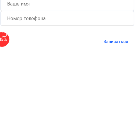
Согласен с
политикой о
15%
конфиденциальности
и на
обработку
Записаться
персональных данных
Длительность процедуры — 60 минут
о