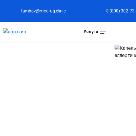
tambov@med-ug.clinic
8 (800) 302-73
Услуги
Капельница
Преднизолон в
Тамбове
Сильное противовоспалительное действие
Эффективно уменьшает воспаление при острых и
хронических состояниях.
Поддержка иммунной системы
Помогает контролировать аллергические реакции и