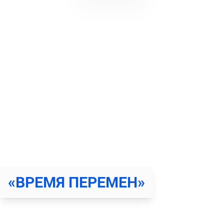
НОВЫЕ НАВЫКИ
ПОСТРОЕНИЯ
ОТНОШЕНИЙ С
ЗАВИСИМЫМ
За 10 занятий измените жизнь к лучшему
«ВРЕМЯ ПЕРЕМЕН»
Данный курс подойдет людям, чьи близкие оказались
во власти зависимости. Семьям, ищущим решение в