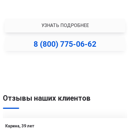
борьбе с зависимостью. Тем, кто хочет изменить
свою жизнь к лучшему.
УЗНАТЬ ПОДРОБНЕЕ
8 (800) 775-06-62
Ведущий курса
Станислав
Смольный
Отзывы наших клиентов
Клинический
психолог. Рилив-
терапевт
Карина, 39 лет