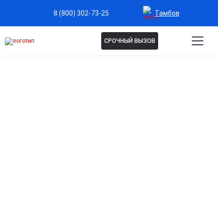
Тамбов
8 (800) 302-73-25
СРОЧНЫЙ ВЫЗОВ
ДЕТОКСИКАЦИЯ УБОД В
ТАМБОВЕ
Процедура позволяет в краткие сроки снять
физическую зависимость от опиоидов и
минимизировать болевые ощущения от ломки.
Проводится в условиях стационара под общей
анестезией с мониторингом жизненно важных
показателей. Это уверенный шаг к началу
полноценной реабилитации и возвращению к
нормальной жизни.