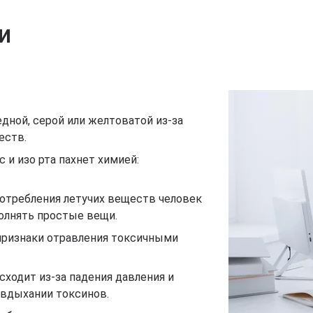
и
дной, серой или желтоватой из-за
еств.
 и изо рта пахнет химией:
отребления летучих веществ человек
олнять простые вещи.
 признаки отравления токсичными
сходит из-за падения давления и
 вдыхании токсинов.