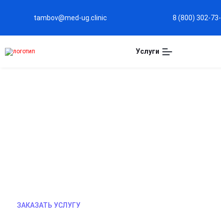
tambov@med-ug.clinic
8 (800) 302-73
Услуги
ЛЕЧЕНИЕ ТОКСИКОМАНИ
Лечение токсикомании — это профессиональная 
психоактивных веществ. Программа включает ди
поддержку специалистов, которые помогают уст
зависимость, восстановить здоровье и возвраще
ЗАКАЗАТЬ УСЛУГУ