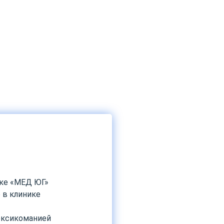
ике «МЕД ЮГ»
 в клинике
токсикоманией