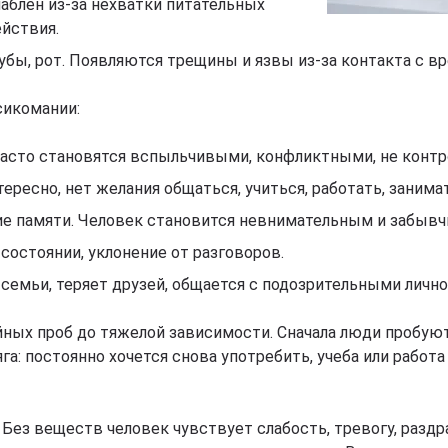
лаблен из-за нехватки питательных
йствия.
убы, рот. Появляются трещины и язвы из-за контакта с 
сикомании:
часто становятся вспыльчивыми, конфликтными, не конт
тересно, нет желания общаться, учиться, работать, занима
е памяти. Человек становится невнимательным и забывч
состоянии, уклонение от разговоров.
 семьи, теряет друзей, общается с подозрительными личн
йных проб до тяжелой зависимости. Сначала люди пробуют 
яга: постоянно хочется снова употребить, учеба или работ
Без веществ человек чувствует слабость, тревогу, раздр