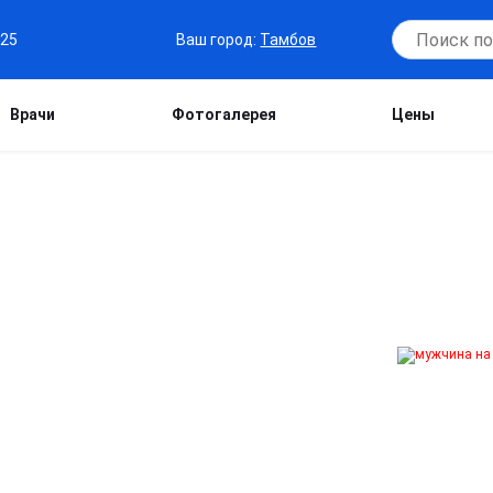
Ваш город:
Тамбов
-25
Врачи
Фотогалерея
Цены
И В ТАМБОВЕ
помощь в преодолении зависимости от
агностику, детокс, психотерапию и
ранить физическую и психологическую
ние к полноценной жизни.