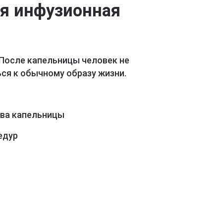
ая инфузионная
 После капельницы человек не
ся к обычному образу жизни.
ава капельницы
едур