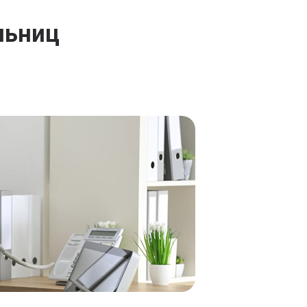
льниц