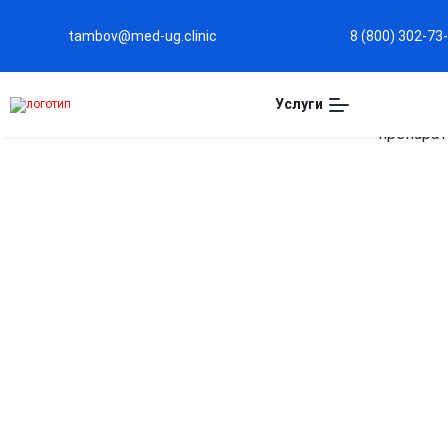
tambov@med-ug.clinic
8 (800) 302-73
Услуги
Капельница Метрогил
в Тамбове
Эффективная антибактериальная защита
Помогает быстро бороться с инфекциями,
вызываемыми бактериями и простудными
осложнениями.
Снижение воспалительных процессов
Уменьшает отёк и болезненность в очагах воспаления
Быстрое восстановление организма