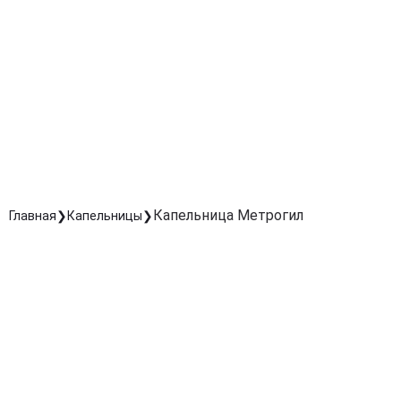
Ускоряет выздоровление после инфекционных
заболеваний и операций.
Комфортное введение под контролем врача
Капельница проводится безопасно и безболезненно с
соблюдением всех медицинских стандартов.
Поддержка иммунной системы
Укрепляет защитные силы организма и предотвраща
развитие осложнений.
Капельница Метрогил
Главная
Капельницы