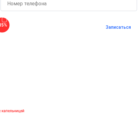
Согласен с
политикой о
15%
конфиденциальности
и на
обработку
Записаться
персональных данных
Длительность процедуры — 60 минут