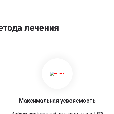
о
етода лечения
Максимальная усвояемость
Инфузионный метод обеспечивает почти 100%