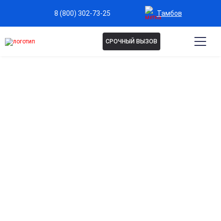
Тамбов
8 (800) 302-73-25
СРОЧНЫЙ ВЫЗОВ
Капельница Ремаксол в
Тамбове
Восстановление клеточного обмена и энергии
Способствует улучшению работы мозга и повышению
концентрации.
Антиоксидантная защита организма
Снижает вредное воздействие свободных радикалов,
замедляя процессы старения.
Поддержка работы сердца и сосудов
Улучшает микроциркуляцию и снижает нагрузку на
сердечно-сосудистую систему.
Быстрое восстановление после стресса и
переутомления