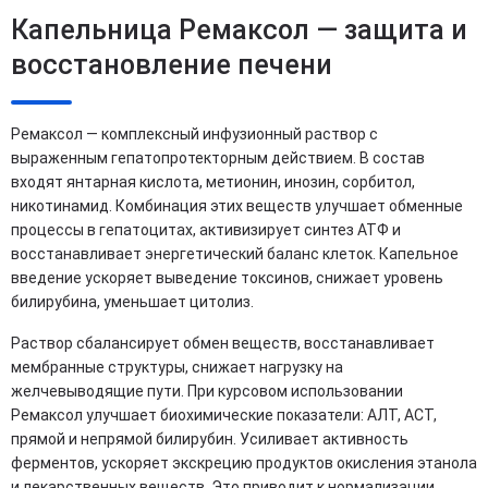
Капельница Ремаксол — защита и
восстановление печени
Ремаксол — комплексный инфузионный раствор с
выраженным гепатопротекторным действием. В состав
входят янтарная кислота, метионин, инозин, сорбитол,
никотинамид. Комбинация этих веществ улучшает обменные
процессы в гепатоцитах, активизирует синтез АТФ и
восстанавливает энергетический баланс клеток. Капельное
введение ускоряет выведение токсинов, снижает уровень
билирубина, уменьшает цитолиз.
Раствор сбалансирует обмен веществ, восстанавливает
мембранные структуры, снижает нагрузку на
желчевыводящие пути. При курсовом использовании
Ремаксол улучшает биохимические показатели: АЛТ, АСТ,
прямой и непрямой билирубин. Усиливает активность
ферментов, ускоряет экскрецию продуктов окисления этанола
и лекарственных веществ. Это приводит к нормализации