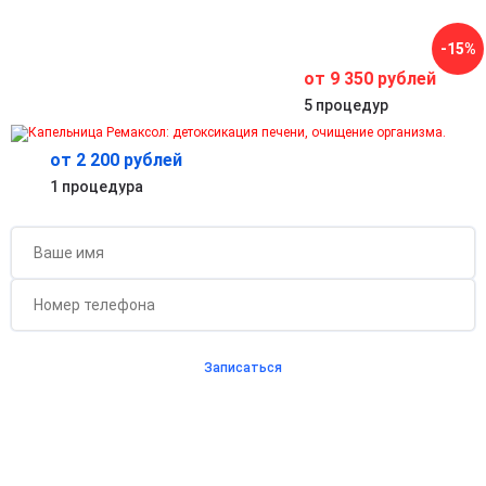
Капельница помогает вернуть силы и бодрость.
Безопасное и контролируемое введение
-15%
Проводится под наблюдением врача с соблюдением всех
стандартов медицинской безопасности.
от 9 350 рублей
5 процедур
от 2 200 рублей
Бесплатная консультация для новых клиентов
1 процедура
при проведении процедуры
Записаться
Согласен с
политикой о конфиденциальности
и на
обработку персональных данных
Длительность процедуры — 60 минут