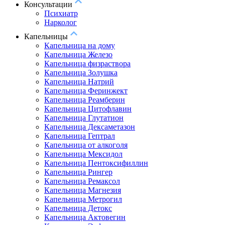
Консультации
Психиатр
Нарколог
Капельницы
Капельница на дому
Капельница Железо
Капельница физраствора
Капельница Золушка
Капельница Натрий
Капельница Феринжект
Капельница Реамберин
Капельница Цитофлавин
Капельница Глутатион
Капельница Дексаметазон
Капельница Гептрал
Капельница от алкоголя
Капельница Мексидол
Капельница Пентоксифиллин
Капельница Рингер
Капельница Ремаксол
Капельница Магнезия
Капельница Метрогил
Капельница Детокс
Капельница Актовегин