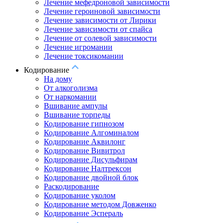
Лечение мефедроновой зависимости
Лечение героиновой зависимости
Лечение зависимости от Лирики
Лечение зависимости от спайса
Лечение от солевой зависимости
Лечение игромании
Лечение токсикомании
Кодирование
На дому
От алкоголизма
От наркомании
Вшивание ампулы
Вшивание торпеды
Кодирование гипнозом
Кодирование Алгоминалом
Кодирование Аквилонг
Кодирование Вивитрол
Кодирование Дисульфирам
Кодирование Налтрексон
Кодирование двойной блок
Раскодирование
Кодирование уколом
Кодирование методом Довженко
Кодирование Эспераль