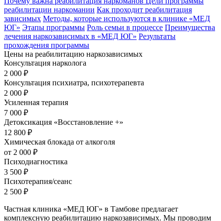
Почему важна реабилитация наркоманов
Цели программы
реабилитации наркомании
Как проходит реабилитация
зависимых
Методы, которые используются в клинике «МЕД
ЮГ»
Этапы программы
Роль семьи в процессе
Преимущества
лечения наркозависимых в «МЕД ЮГ»
Результаты
прохождения программы
Цены на реабилитацию наркозависимых
Консультация нарколога
2 000
₽
Консультация психиатра, психотерапевта
2 000
₽
Усиленная терапия
7 000
₽
Детоксикация «Восстановление +»
12 800
₽
Химическая блокада от алкоголя
от 2 000
₽
Психодиагностика
3 500
₽
Психотерапия/сеанс
2 500
₽
Частная клиника «МЕД ЮГ» в Тамбове предлагает
комплексную реабилитацию наркозависимых. Мы проводим