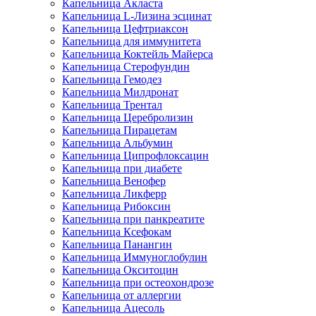
Капельница Акласта
Капельница L-Лизина эсцинат
Капельница Цефтриаксон
Капельница для иммунитета
Капельница Коктейль Майерса
Капельница Стерофундин
Капельница Гемодез
Капельница Милдронат
Капельница Трентал
Капельница Церебролизин
Капельница Пирацетам
Капельница Альбумин
Капельница Ципрофлоксацин
Капельница при диабете
Капельница Венофер
Капельница Ликферр
Капельница Рибоксин
Капельница при панкреатите
Капельница Ксефокам
Капельница Панангин
Капельница Иммуноглобулин
Капельница Окситоцин
Капельница при остеохондрозе
Капельница от аллергии
Капельница Ацесоль