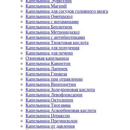
Капельница Эуфиллин
Капельница Магний
Капельница для сосудов головного мозга
Капельница Омепразол
Капельница с витаминами
Капельница Берлитион
Капельница Метронидазол
Капельница с антибиотиками
Капельница Тиоктовая кислота
Капельница для похудения
Капельница для печени
Озоновая капельница
Капельница Кавинтон
Капельница Лаеннек
Капельница Глюкоза
Капельница при отравлении
Капельница Винпоцетин
Капельница Золедроновая кислота
Капельница Левофлоксацин
Капельница Октолипен
Капельница Тиогамма
Капельница Аскорбиновая кислота
Капельница Цераксон
Капельница Преднизолон
Капельница от давления