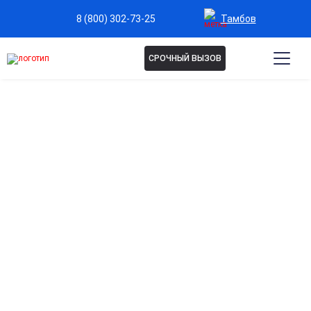
Тамбов
8 (800) 302-73-25
СРОЧНЫЙ ВЫЗОВ
Капельница
Иммуноглобулин в Тамбове
Укрепление иммунной системы
Помогает организму быстрее справляться с инфекциями и
снижает риск простуд и вирусных заболеваний.
Быстрое восполнение антител
Обеспечивает мгновенное поступление защитных белков,
поддерживая организм при ослабленном иммунитете.
Поддержка после болезней и операций
Помогает восстановить иммунитет после тяжелых
заболеваний или хирургического вмешательства.
Эффективная профилактика осложнений
Снижает вероятность развития инфекционных и