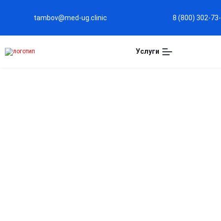
tambov@med-ug.clinic
8 (800) 302-73
Услуги
Капельница при
простуде в Тамбове
Быстрое снятие симптомов простуды и гриппа
Помогает уменьшить жар, головную боль и ломоту в
мышцах, облегчая общее состояние пациента.
Укрепление иммунной системы
Насыщает организм витаминами и минералами,
повышая сопротивляемость вирусным инфекциям.
Снижение воспалительных процессов