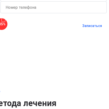
Согласен с
политикой о
15%
конфиденциальности
и на
обработку
Записаться
персональных данных
Длительность процедуры — 60 минут
о
етода лечения