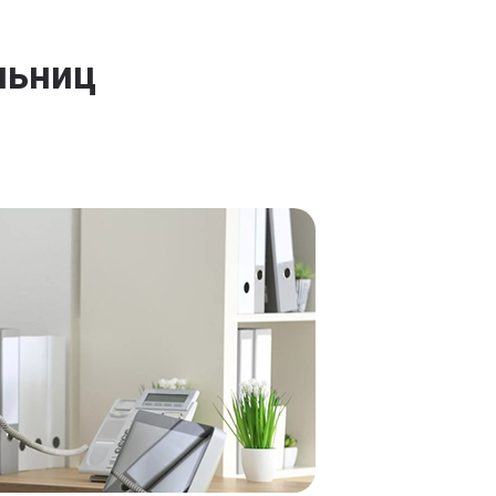
льниц