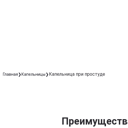
Ускоряет регенерацию слизистой, уменьшая
воспаление горла, носа и дыхательных путей.
Эффективное восстановление после болезни
Помогает быстрее восстановить силы, снизить
усталость и слабость после ОРВИ или гриппа.
Поддержка организма при осложнениях
Помогает справиться с обезвоживанием,
интоксикацией и снижением аппетита, улучшая обще
самочувствие.
Капельница при простуде
Главная
Капельницы
Преимущества