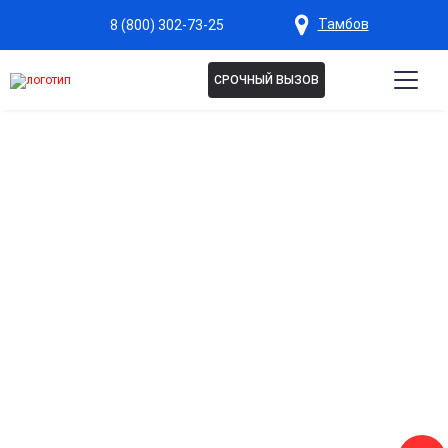
Тамбов
8 (800) 302-73-25
СРОЧНЫЙ ВЫЗОВ
Капельница Магнезия в
Тамбове
Снимает спазмы и мышечное напряжение
Эффективно помогает при судорогах, мышечных болях и
спазмах сосудов.
Нормализует работу нервной системы
Улучшает сон, снижает тревожность и усталость.
Поддержка сердечно-сосудистой системы
Стабилизирует сердечный ритм и артериальное давление.
Быстрое восстановление после переутомления
Помогает справиться с усталостью и стрессом за
короткое время.
Контролируемое и безопасное введение