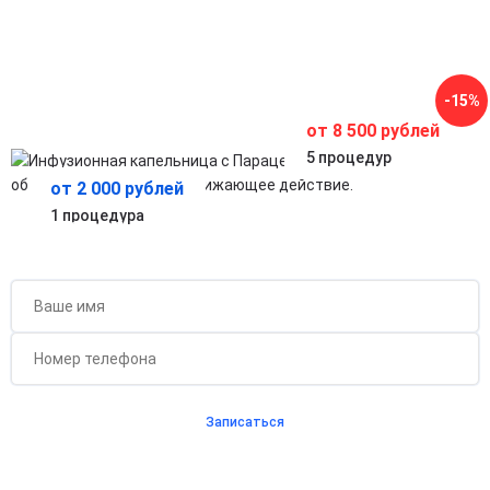
Минимизация нагрузки на печень и ЖКТ
Позволяет безопасно вводить активное вещество, снижая
риск раздражения слизистой.
Быстрое восстановление после болезни
Ускоряет общее восстановление организма, облегчая
-15%
состояние и улучшая самочувствие.
от 8 500 рублей
5 процедур
от 2 000 рублей
1 процедура
Бесплатная консультация для новых клиентов
при проведении процедуры
Записаться
Согласен с
политикой о конфиденциальности
и на
обработку персональных данных