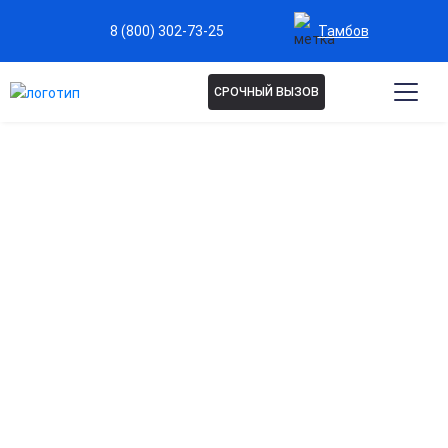
Тамбов
8 (800) 302-73-25
СРОЧНЫЙ ВЫЗОВ
Капельница Парацетамол в
Тамбове
Быстрое снижение температуры и лихорадки
Обеспечивает мгновенное облегчение при высокой
температуре и перегреве организма.
Эффективное снятие болевого синдрома
Помогает уменьшить головную, мышечную и суставную
боль без нагрузки на желудок.
Поддержка организма при воспалительных
процессах
Помогает справиться с симптомами инфекций и
воспалений быстрее, чем таблетки.