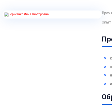
Врач 
Опыт 
Пр
к
п
н
Об