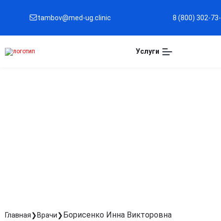
tambov@med-ug.clinic
8 (800) 302-73
Услуги
БОРИСЕНКО ИННА В
Врач-терапевт
Стаж: Стаж 3 года
Борисенко Инна Викторовна
Главная
Врачи