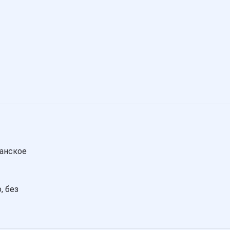
анское
, без